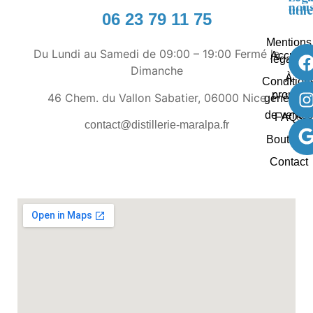
nous
util
06 23 79 11 75
Mentions
Du Lundi au Samedi de 09:00 – 19:00 Fermé le
Accueil
légales
Dimanche
À
Condition
propos
46 Chem. du Vallon Sabatier, 06000 Nice
générale
de ventes
FAQs
contact@distillerie-maralpa.fr
Boutique
Contact