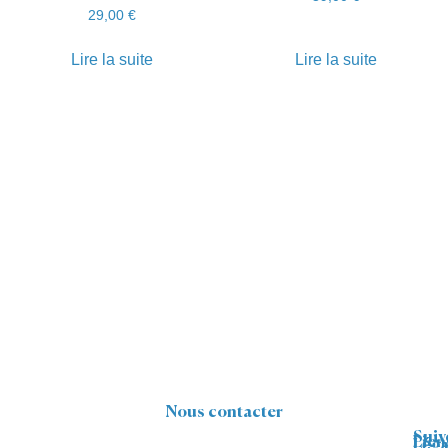
29,00
€
Lire la suite
Lire la suite
Nous contacter
Suiv
Lien
Léga