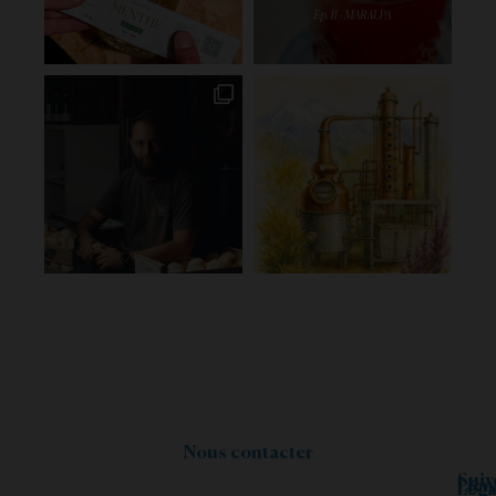
Nous contacter
Suiv
Lien
Léga