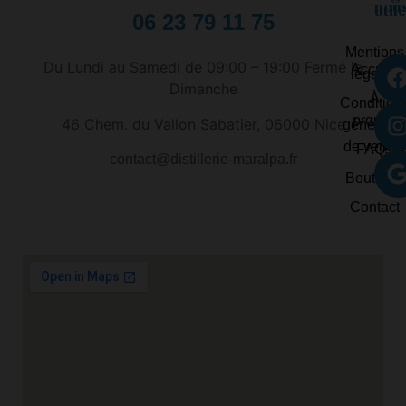
nous
util
06 23 79 11 75
Mentions
Du Lundi au Samedi de 09:00 – 19:00 Fermé le
Accueil
légales
Dimanche
À
Condition
propos
46 Chem. du Vallon Sabatier, 06000 Nice
générale
de ventes
FAQs
contact@distillerie-maralpa.fr
Boutique
Contact