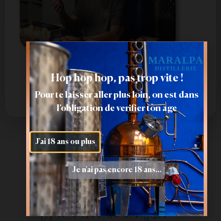
En savoir plus
Hop hop hop, pas trop vite !
Pour te laisser aller plus loin, on est dans
l’obligation de verifier ton age
J'ai 18 ans ou plus
Je n'ai pas encore 18 ans...
Une envie de cocktail ?